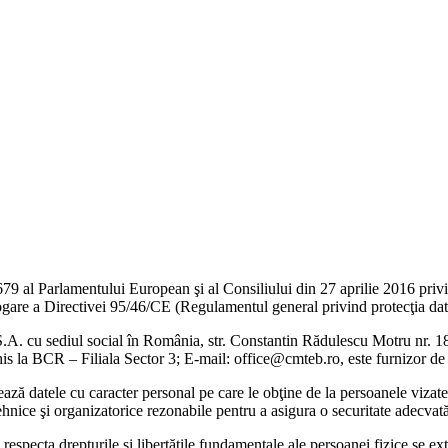
al Parlamentului European şi al Consiliului din 27 aprilie 2016 privind
brogare a Directivei 95/46/CE (Regulamentul general privind protecţia dat
.A. cu sediul social în România, str. Constantin Rădulescu Motru nr. 1
 BCR – Filiala Sector 3; E-mail: office@cmteb.ro, este furnizor de 
ează datele cu caracter personal pe care le obţine de la persoanele vizate 
nice şi organizatorice rezonabile pentru a asigura o securitate adecvată 
pecta drepturile şi libertăţile fundamentale ale persoanei fizice se exti