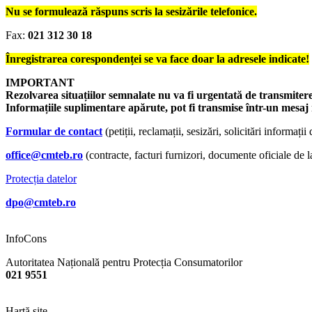
Nu se formulează răspuns scris la sesizările telefonice.
Fax:
021 312 30 18
Înregistrarea corespondenței se va face doar la adresele indicate!
IMPORTANT
Rezolvarea situațiilor semnalate nu va fi urgentată de transmiter
Informațiile suplimentare apărute, pot fi transmise într-un mesaj 
Formular de contact
(petiții, reclamații, sesizări, solicitări informații
office@cmteb.ro
(contracte, facturi furnizori, documente oficiale de 
Protecția datelor
dpo@cmteb.ro
InfoCons
Autoritatea Națională pentru Protecția Consumatorilor
021 9551
Hartă site