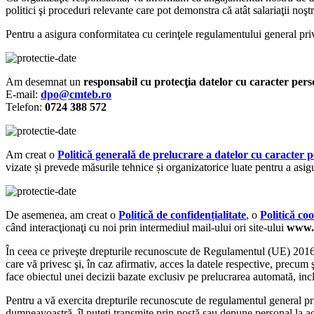
politici şi proceduri relevante care pot demonstra că atât salariaţii noştr
Pentru a asigura conformitatea cu cerinţele regulamentului general priv
Am desemnat un
responsabil cu protecţia datelor cu caracter pers
E-mail:
dpo@cmteb.ro
Telefon:
0724 388 572
Am creat o
Politică generală de prelucrare a datelor cu caracter 
vizate și prevede măsurile tehnice și organizatorice luate pentru a asig
De asemenea, am creat o
Politică de confidențialitate
, o
Politică co
când interacţionaţi cu noi prin intermediul mail-ului ori site-ului
www.
În ceea ce priveşte drepturile recunoscute de Regulamentul (UE) 2016/
care vă privesc şi, în caz afirmativ, acces la datele respective, precum şi
face obiectul unei decizii bazate exclusiv pe prelucrarea automată, incl
Pentru a vă exercita drepturile recunoscute de regulamentul general pr
dumneavoastră, îl puteţi transmite prin poștă sau depune personal la adr