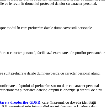
ăţile ce le revin în domeniul protecţiei datelor cu caracter personal.
despre modul în care prelucrăm datele dumneavoastră personale.
elor cu caracter personal, facilitează exercitarea drepturilor persoanelor
e sunt prelucrate datele dumneavoastră cu caracter personal atunci
onfirmare a faptului că prelucrăm sau nu date cu caracter personal
estricţionarea şi portarea datelor, dreptul la opoziţie şi dreptul de a nu
itare a drepturilor GDPR
, care, împreună cu dovada identității
să îl comunicaţi prin intermediul poştei electronice la adresa de e-