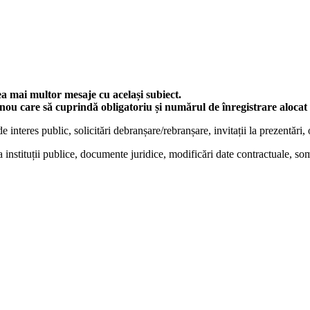
ea mai multor mesaje cu același subiect.
nou care să cuprindă obligatoriu și numărul de înregistrare alocat i
 de interes public, solicitări debranșare/rebranșare, invitații la prezentări, o
la instituții publice, documente juridice, modificări date contractuale, s