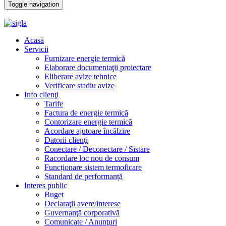
Toggle navigation
Acasă
Servicii
Furnizare energie termică
Elaborare documentaţii proiectare
Eliberare avize tehnice
Verificare stadiu avize
Info clienţi
Tarife
Factura de energie termică
Contorizare energie termică
Acordare ajutoare încălzire
Datorii clienţi
Conectare / Deconectare / Sistare
Racordare loc nou de consum
Funcționare sistem termoficare
Standard de performanță
Interes public
Buget
Declaraţii avere/interese
Guvernanţă corporativă
Comunicate / Anunţuri