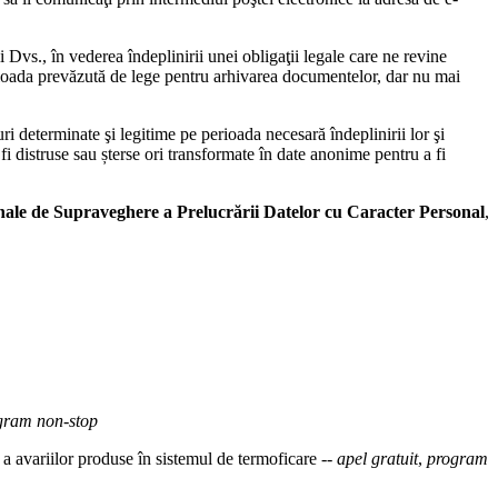
 Dvs., în vederea îndeplinirii unei obligaţii legale care ne revine
 perioada prevăzută de lege pentru arhivarea documentelor, dar nu mai
i determinate şi legitime pe perioada necesară îndeplinirii lor şi
i distruse sau șterse ori transformate în date anonime pentru a fi
onale de Supraveghere a Prelucrării Datelor cu Caracter Personal
,
gram non-stop
i a avariilor produse în sistemul de termoficare --
apel gratuit
,
program