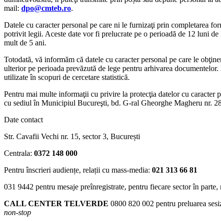
mail:
dpo@cmteb.ro
.
Datele cu caracter personal pe care ni le furnizaţi prin completarea form
potrivit legii. Aceste date vor fi prelucrate pe o perioadă de 12 luni d
mult de 5 ani.
Totodată, vă informăm că datele cu caracter personal pe care le obţinem 
ulterior pe perioada prevăzută de lege pentru arhivarea documentelor. D
utilizate în scopuri de cercetare statistică.
Pentru mai multe informaţii cu privire la protecţia datelor cu caracter p
cu sediul în Municipiul Bucureşti, bd. G-ral Gheorghe Magheru nr. 2
Date contact
Str. Cavafii Vechi nr. 15, sector 3, București
Centrala:
0372 148 000
Pentru înscrieri audiențe, relații cu mass-media:
021 313 66 81
031 9442
pentru mesaje preînregistrate, pentru fiecare sector în parte,
CALL CENTER TELVERDE
0800 820 002
pentru preluarea sesiz
non-stop