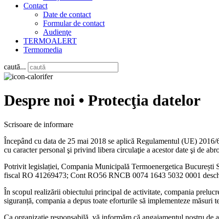
Contact
Date de contact
Formular de contact
Audienţe
TERMOALERT
Termomedia
caută...
Despre noi • Protecţia datelor
Scrisoare de informare
Începând cu data de 25 mai 2018 se aplică Regulamentul (UE) 2016/679 
cu caracter personal şi privind libera circulaţie a acestor date şi de a
Potrivit legislației, Compania Municipală Termoenergetica București S
fiscal RO 41269473; Cont RO56 RNCB 0074 1643 5032 0001 deschis la
În scopul realizării obiectului principal de activitate, compania prelucr
siguranță, compania a depus toate eforturile să implementeze măsuri teh
Ca organizaţie responsabilă, vă informăm că angajamentul nostru de a res