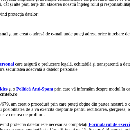
i, cât și alte părți terţe din afacerea noastră înţeleg rolul şi responsabilit
ind protecţia datelor:
onal
şi am creat o adresă de e-mail unde puteţi adresa orice întrebare 
personal
care asigură o prelucrare legală, echitabilă și transparentă a dat
ura securitatea adecvată a datelor personale.
okies
şi o
Politică Anti-Spam
prin care vă informăm despre modul în car
cmteb.ro
.
679, am creat o procedură prin care puteţi obţine din partea noastră o c
 posibilitatea de a vă exercita drepturile pentru rectificarea, ştergerea, r
usiv crearea de profiluri.
ivind protectia datelor este necesar să completaţi
Formularul de exerc
esa de corespondenţă: str. Cavafii Vechi nr. 15, Sector 3, Bucureşti ori 