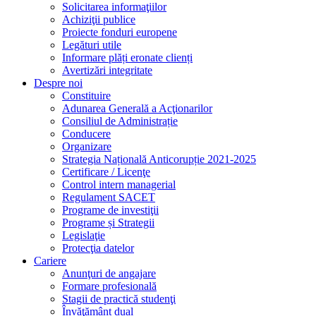
Solicitarea informaţiilor
Achiziţii publice
Proiecte fonduri europene
Legături utile
Informare plăți eronate clienți
Avertizări integritate
Despre noi
Constituire
Adunarea Generală a Acţionarilor
Consiliul de Administrație
Conducere
Organizare
Strategia Națională Anticorupție 2021-2025
Certificare / Licenţe
Control intern managerial
Regulament SACET
Programe de investiţii
Programe și Strategii
Legislaţie
Protecţia datelor
Cariere
Anunţuri de angajare
Formare profesională
Stagii de practică studenţi
Învăţământ dual