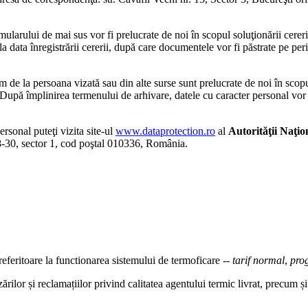
ularului de mai sus vor fi prelucrate de noi în scopul soluţionării cererii
e la data înregistrării cererii, după care documentele vor fi păstrate pe
de la persoana vizată sau din alte surse sunt prelucrate de noi în scopur
upă împlinirea termenului de arhivare, datele cu caracter personal vor f
ersonal puteţi vizita site-ul
www.dataprotection.ro
al
Autorităţii Naţi
8-30, sector 1, cod poştal 010336, România.
 referitoare la functionarea sistemului de termoficare --
tarif normal
,
pro
ărilor și reclamațiilor privind calitatea agentului termic livrat, precum ș