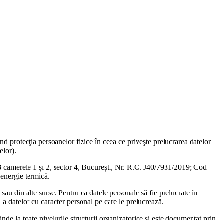
 protecţia persoanelor fizice în ceea ce priveşte prelucrarea datelor
elor).
8 camerele 1 și 2, sector 4, București, Nr. R.C. J40/7931/2019; Cod
energie termică.
sau din alte surse. Pentru ca datele personale să fie prelucrate în
a datelor cu caracter personal pe care le prelucrează.
nde la toate nivelurile structurii organizatorice și este documentat prin